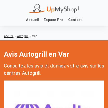
Accueil
Espace Pro
Contact
Accueil
>
Autogrill
>
Var
Avis Autogrill en Var
Consultez les avis et donnez votre avis sur les
centres Autogrill.