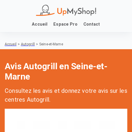
Accueil
Espace Pro
Contact
Accueil
>
Autogrill
>
Seine-et-Marne
Avis Autogrill en Seine-et-
Marne
Consultez les avis et donnez votre avis sur les
centres Autogrill.