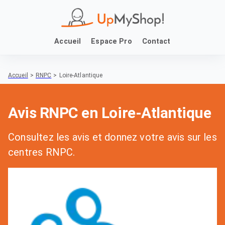
Accueil
Espace Pro
Contact
Accueil
>
RNPC
>
Loire-Atlantique
Avis RNPC en Loire-Atlantique
Consultez les avis et donnez votre avis sur les
centres RNPC.