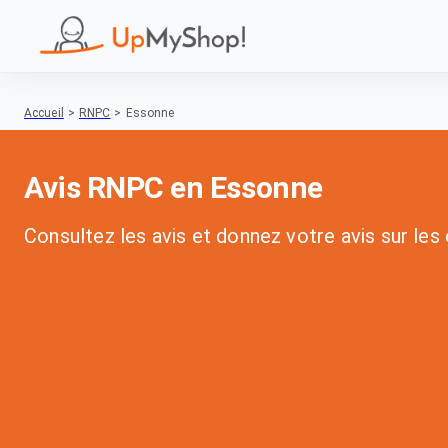
Accueil
>
RNPC
>
Essonne
Avis RNPC en Essonne
Consultez les avis et donnez votre avis sur le