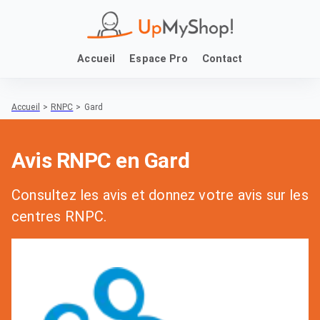
Accueil
Espace Pro
Contact
Accueil
>
RNPC
>
Gard
Avis RNPC en Gard
Consultez les avis et donnez votre avis sur les
centres RNPC.